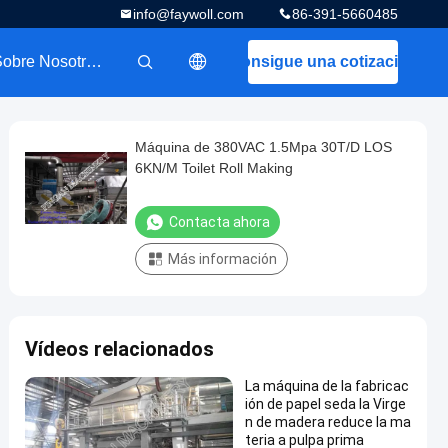
info@faywoll.com
86-391-5660485
Sobre Nosotros
Consigue una cotización
描述
Máquina de 380VAC 1.5Mpa 30T/D LOS
6KN/M Toilet Roll Making
Contacta ahora
Más información
Vídeos relacionados
La máquina de la fabricac
ión de papel seda la Virge
n de madera reduce la ma
teria a pulpa prima