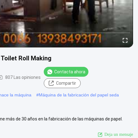
oilet Roll Making
Contacta ahora
807 Las opiniones
Compartir
 hace la máquina
#
Máquina de la fabricación del papel seda
e más de 30 años en la fabricación de las máquinas de papel.
cnología de ....
Ver más
Deja un mensaje