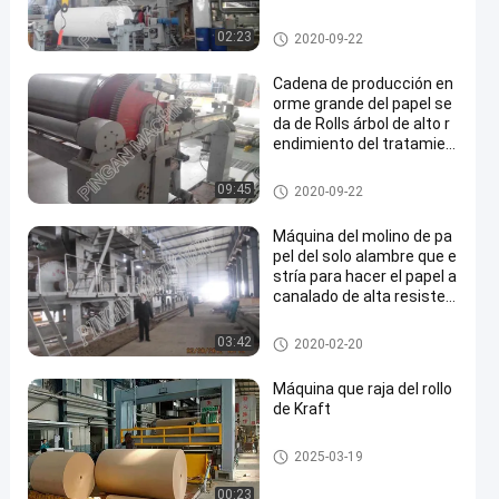
máquina de la fabricación de p
02:23
2020-09-22
apel seda
Cadena de producción en
orme grande del papel se
da de Rolls árbol de alto r
endimiento del tratamien
to térmico
máquina de la fabricación de p
09:45
2020-09-22
apel seda
Máquina del molino de pa
pel del solo alambre que e
stría para hacer el papel a
canalado de alta resisten
cia
Máquina de papel que estría
03:42
2020-02-20
Máquina que raja del rollo
de Kraft
Máquina de papel el rebobinar
2025-03-19
del rollo
00:23